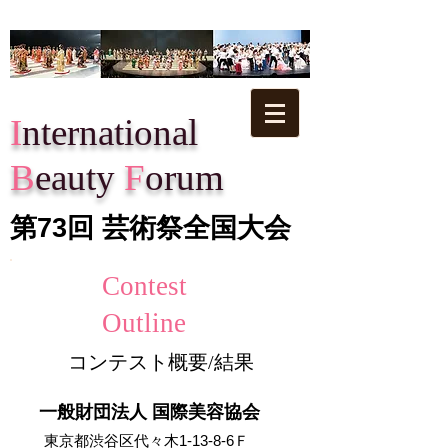
I
nternational
B
eauty
F
orum
第73回​ 芸術祭全国大会
Contest
Outline
​コンテスト概要/結果
​一般財団法人 国際美容協会
​東京都渋谷区代々木1-13-8-6Ｆ