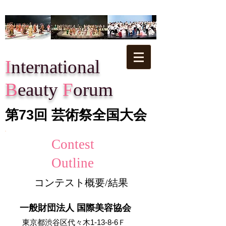
I
nternational
B
eauty
F
orum
第73回​ 芸術祭全国大会
Contest
Outline
​コンテスト概要/結果
​一般財団法人 国際美容協会
​東京都渋谷区代々木1-13-8-6Ｆ